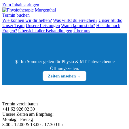
Zum Inhalt springen
Termin buchen
Wie können wir dir helfen?
Was willst du erreichen?
Unser Studio
Unser Team
Unsere Leistungen
Wann kommst du?
Hast du noch
Fragen?
Übersicht aller Behandlungen
Über uns
☀️
Im Sommer gelten für Physio & MTT abweichende
Öffnungszeiten.
Zeiten ansehen →
Termin vereinbaren
+41 62 926 02 30
Unsere Zeiten am Empfang:
Montag - Freitag
8.00 - 12.00 & 13.00 - 17.30 Uhr