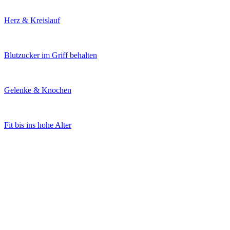
Herz & Kreislauf
Blutzucker im Griff behalten
Gelenke & Knochen
Fit bis ins hohe Alter
Immunsystem in Form bringen
Wohlbefinden