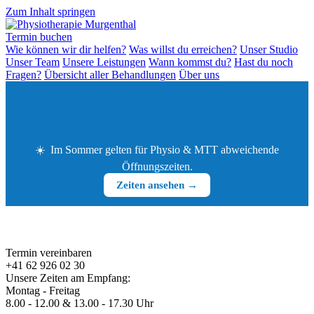
Zum Inhalt springen
Termin buchen
Wie können wir dir helfen?
Was willst du erreichen?
Unser Studio
Unser Team
Unsere Leistungen
Wann kommst du?
Hast du noch
Fragen?
Übersicht aller Behandlungen
Über uns
☀️
Im Sommer gelten für Physio & MTT abweichende
Öffnungszeiten.
Zeiten ansehen →
Termin vereinbaren
+41 62 926 02 30
Unsere Zeiten am Empfang:
Montag - Freitag
8.00 - 12.00 & 13.00 - 17.30 Uhr