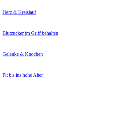
Herz & Kreislauf
Blutzucker im Griff behalten
Gelenke & Knochen
Fit bis ins hohe Alter
Immunsystem in Form bringen
Wohlbefinden